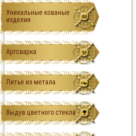
Уникальные кованые
изделия
Артсварка
Литье из метала
Выдув цветного стекла