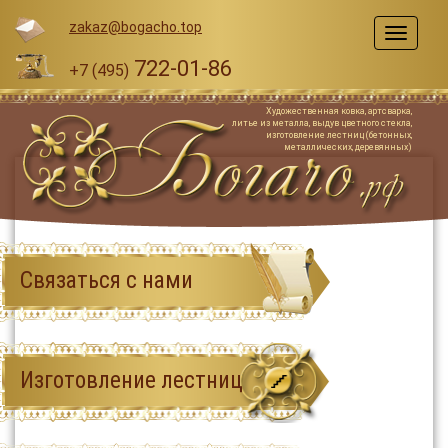
zakaz@bogacho.top
Меню
722-01-86
+7 (495)
Художественная ковка, артсварка,
литье из металла, выдув цветного стекла,
изготовление лестниц (бетонных,
металлических, деревянных)
Связаться с нами
Изготовление лестниц