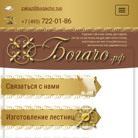
zakaz@bogacho.top
Меню
722-01-86
+7 (495)
Художественная ковка, артсварка,
литье из металла, выдув цветного стекла,
изготовление лестниц (бетонных,
металлических, деревянных)
Связаться с нами
Изготовление лестниц