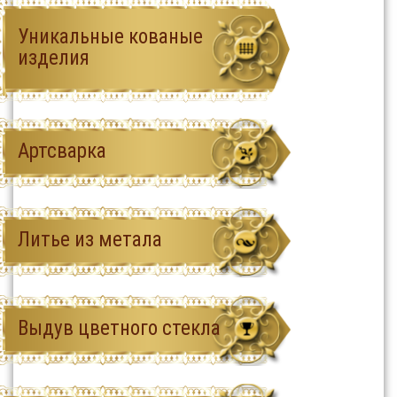
Уникальные кованые
изделия
Артсварка
Литье из метала
Выдув цветного стекла