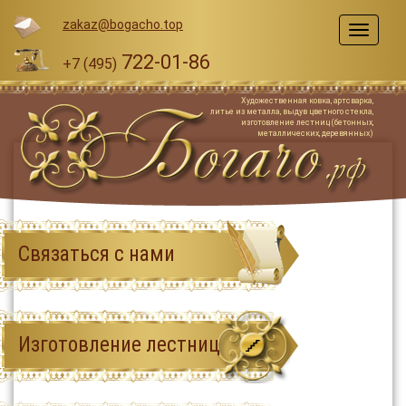
zakaz@bogacho.top
Меню
722-01-86
+7 (495)
Художественная ковка, артсварка,
литье из металла, выдув цветного стекла,
изготовление лестниц (бетонных,
металлических, деревянных)
Связаться с нами
Изготовление лестниц