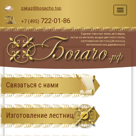
zakaz@bogacho.top
Меню
722-01-86
+7 (495)
Художественная ковка, артсварка,
литье из металла, выдув цветного стекла,
изготовление лестниц (бетонных,
металлических, деревянных)
Связаться с нами
Изготовление лестниц