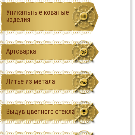
Уникальные кованые
изделия
Артсварка
Литье из метала
Выдув цветного стекла